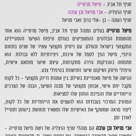
סניף תל אביב -
מישל מרסייה
סניף הרצליה -
אבי מויאל ובן ערבה
סניף רעננה - בן -אלי ברוך ואבי מויאל
מישל מרסייה
בעלים ומנהל סניף תל אביב, מישל מרסייה הוא אחד
מהשמות הבולטים והמשפיעים בעולם טיפוח השיער והסטיילינג
המקצועי בישראל ובעולם. עם ניסיון מקצועי עשיר של שנים בתחום
היופי, מישל הפך לסמל של איכות, ויצירתיות ללא גבולות. הוא
מתמחה בטכניקות גזירה מתקדמות, עיצוב שיער מותאם אישית,
טיפולי חיזוק ושיקום שיער וחדשנות בטיפולי צבע.
הגישה של מישל מאופיינת בשילוב בין אמנות ודיוק מקצועי – כל לקוח
מקבל יחס אישי, אבחון מקצועי של מבנה השיער, הבנה של הצרכים
הייחודיים שלו והפיכת החזון שלו למציאות.
המוטיב המרכזי בעבודתו הוא להעצים את הייחודיות של כל לקוח,
ליצור מראה שמשקף את האישיות שלו ומשאיר תחושת ביטחון וסטייל
לאורך זמן.
אבי מויאל ובן ערבה
הם מנהלי סניף הרצליה של רשת מישל מרסייה -