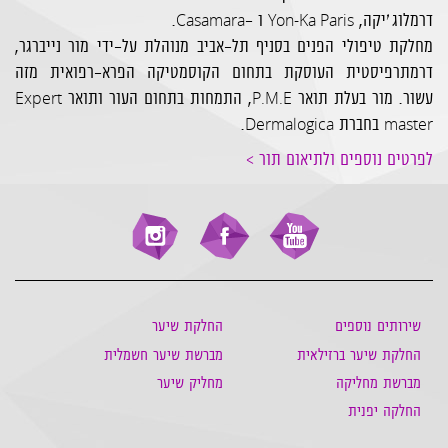
Casamara
Yon-Ka Paris
דרמלוג׳יקה,
ו -
.
מחלקת טיפולי הפנים בסניף תל-אביב מנוהלת על-ידי מור נייברגר,
דרמתרפיסטית העוסקת בתחום הקוסמטיקה הפרא-רפואית מזה
Expert
P.M.E
עשור. מור בעלת תואר
, התמחות בתחום העור ותואר
Dermalogica
master
בחברת
.
לפרטים נוספים ולתיאום תור >
שירותים נוספים
החלקת שיער
החלקת שיער ברזילאית
מברשת שיער חשמלית
מברשת מחליקה
מחליק שיער
החלקה יפנית