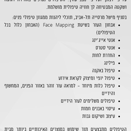
ושקטה המבטיחה לך חוויה טיפולית מושלמת.
בסניף מישל מרסייה תל-אביב, תוכלי ליהנות ממגוון טיפולי פנים:
Face Mapping
אבחון העור בשיטת
(האבחון כלול בכל
הטיפולים)
אנטי אייג׳ינג
אנטי סטרס
החדרת לחות
פילינג
טיפול באקנה
טיפול יופי ומיצוק לקראת אירוע
טיפול כלות מיוחד - למראה עור זוהר באזור הפנים, המחשוף
והידיים
טיפולים משלימים לעור הידיים
עיסוי באבנים חמות
עיצוב ושיקום גבות
הטיפולים מתבצעים תוך שימוש במוצרים האיכותיים ביותר מבית